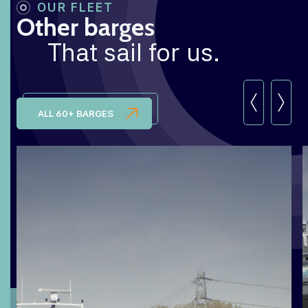
OUR FLEET
Other barges
That sail for us.
ALL 60+ BARGES
DIMENSIONS: 86X11,40X3,40
TONNAGE: 2149