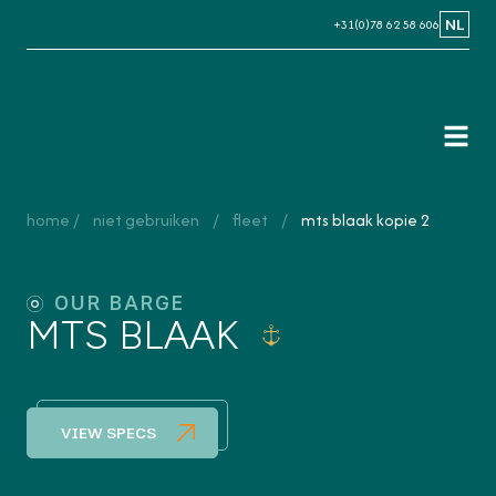
+31(0)78 62 58 606
NL
NL
EN
home
niet gebruiken
fleet
mts blaak kopie 2
OUR BARGE
MTS BLAAK
VIEW SPECS